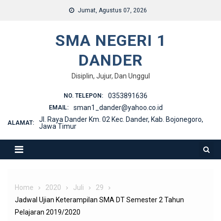
Skip
Jumat, Agustus 07, 2026
to
content
SMA NEGERI 1
DANDER
Disiplin, Jujur, Dan Unggul
0353891636
NO. TELEPON:
sman1_dander@yahoo.co.id
EMAIL:
Jl. Raya Dander Km. 02 Kec. Dander, Kab. Bojonegoro,
ALAMAT:
Jawa Timur
Home
2020
Juli
29
Jadwal Ujian Keterampilan SMA DT Semester 2 Tahun
Pelajaran 2019/2020