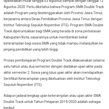
dijadwalkan mulai tanggal 03 Agustus sampai dengan tanggal 12
DT
Semester
Agustus 2020. Perlu diketahui bahwa Program SMA Double Track
2
adalah Program yang diselenggarakan oleh Provinsi Jawa Timur,
Tahun
kerjasama antara Dinas Pendidikan Provinsi Jawa Timur dengan
Pelajaran
Institut Teknologi Sepuluh Nopember (ITS). Program SMA Double
2019/2020
Track diperuntukkan bagi SMA yang berada di zona perbatasan
Kabupaten/Kota, sasarannya untuk memberikan bekal
keterampilan bagi siswa SMA yang tidak mampu melanjutkan ke
jenjang pendidikan yang lebih tinggi.
Proses pembelajaran Program Double Track dilaksanakan selama
satu tahun atau dua semester dengan diadakan ujian akhir pada
akhir semester 2. Siswa yang lulus ujian akhir akan mendapatkan
Sertifikat Keterampilan yang dikeluarkan oleh Institut Teknologi
Sepuluh Nopember (ITS).
Adapun jadwal lengkap ujian keterampilan atau ujian akhir SMA
Double Track untuk Tahun Pelajaran 2019/2020 adalah sebagai
berikut: