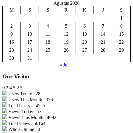
Agustus 2026
M
S
S
R
K
J
S
1
2
3
4
5
6
7
8
9
10
11
12
13
14
15
16
17
18
19
20
21
22
23
24
25
26
27
28
29
30
31
« Jul
Our Visitor
0
2
4
5
2
5
Users Today : 28
Users This Month : 376
Total Users : 24525
Views Today : 53
Views This Month : 4092
Total views : 56164
Who's Online : 0