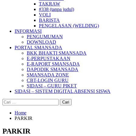
TAKRAW
#338 (tanpa judul)
VOLI
BARISTA
PENGELASAN (WELDING)
INFORMASI
PENGUMUMAN
DOWNLOAD
PORTAL SMANSADA
BKK BHAKTI SMANSADA
E-PERPUSTAKAAN
E-RAPORT SMANSADA
DAPODIK SMANSADA
SMANSADA ZONE
CBT-LOGIN GURU
SIDASI – GURU PIKET
SIDASI – SISTEM DIGITAL ABSENSI SISWA
Cari
untuk:
Home
PARKIR
PARKIR