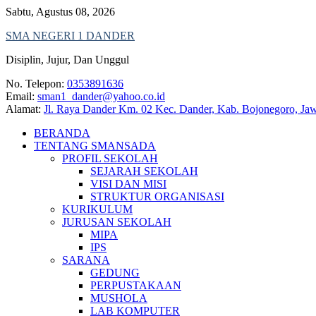
Skip
Sabtu, Agustus 08, 2026
to
SMA NEGERI 1 DANDER
content
Disiplin, Jujur, Dan Unggul
No. Telepon:
0353891636
Email:
sman1_dander@yahoo.co.id
Alamat:
Jl. Raya Dander Km. 02 Kec. Dander, Kab. Bojonegoro, Ja
BERANDA
TENTANG SMANSADA
PROFIL SEKOLAH
SEJARAH SEKOLAH
VISI DAN MISI
STRUKTUR ORGANISASI
KURIKULUM
JURUSAN SEKOLAH
MIPA
IPS
SARANA
GEDUNG
PERPUSTAKAAN
MUSHOLA
LAB KOMPUTER