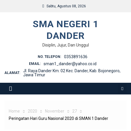
Skip
Sabtu, Agustus 08, 2026
to
content
SMA NEGERI 1
DANDER
Disiplin, Jujur, Dan Unggul
0353891636
NO. TELEPON:
sman1_dander@yahoo.co.id
EMAIL:
Jl. Raya Dander Km. 02 Kec. Dander, Kab. Bojonegoro,
ALAMAT:
Jawa Timur
Home
2020
November
27
Peringatan Hari Guru Nasional 2020 di SMAN 1 Dander