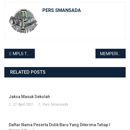
PERS SMANSADA
Navigasi
MPLS Tahun Pelajaran 2021/2022
MEMPERINGATI HUT PRAMUKA KE 60
pos
RELATED POSTS
Jaksa Masuk Sekolah
27 April 2021
Pers Smansada
Daftar Nama Peserta Didik Baru Yang Diterima Tahap I