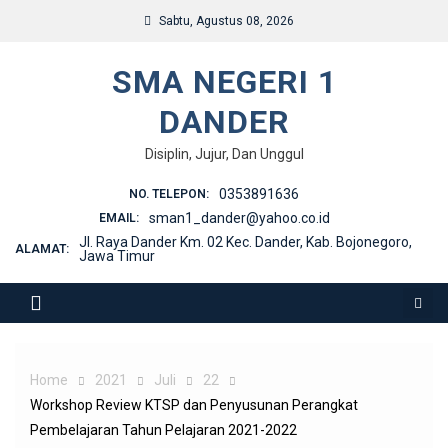
Skip
Sabtu, Agustus 08, 2026
to
content
SMA NEGERI 1
DANDER
Disiplin, Jujur, Dan Unggul
0353891636
NO. TELEPON:
sman1_dander@yahoo.co.id
EMAIL:
Jl. Raya Dander Km. 02 Kec. Dander, Kab. Bojonegoro,
ALAMAT:
Jawa Timur
Home
2021
Juli
22
Workshop Review KTSP dan Penyusunan Perangkat
Pembelajaran Tahun Pelajaran 2021-2022