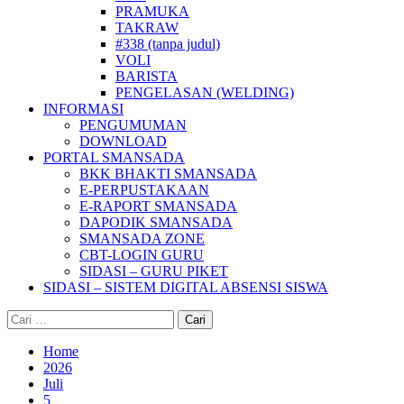
PRAMUKA
TAKRAW
#338 (tanpa judul)
VOLI
BARISTA
PENGELASAN (WELDING)
INFORMASI
PENGUMUMAN
DOWNLOAD
PORTAL SMANSADA
BKK BHAKTI SMANSADA
E-PERPUSTAKAAN
E-RAPORT SMANSADA
DAPODIK SMANSADA
SMANSADA ZONE
CBT-LOGIN GURU
SIDASI – GURU PIKET
SIDASI – SISTEM DIGITAL ABSENSI SISWA
Cari
untuk:
Home
2026
Juli
5