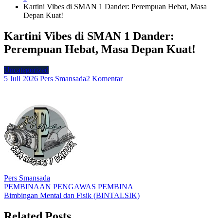
Kartini Vibes di SMAN 1 Dander: Perempuan Hebat, Masa
Depan Kuat!
Kartini Vibes di SMAN 1 Dander:
Perempuan Hebat, Masa Depan Kuat!
Uncategorized
pada
5 Juli 2026
Pers Smansada
2 Komentar
Kartini
Vibes
di
SMAN
1
Dander:
Perempuan
Hebat,
Masa
Depan
Kuat!
Pers Smansada
Navigasi
PEMBINAAN PENGAWAS PEMBINA
Bimbingan Mental dan Fisik (BINTALSIK)
pos
Related Posts