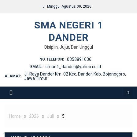
Skip
Minggu, Agustus 09, 2026
to
content
SMA NEGERI 1
DANDER
Disiplin, Jujur, Dan Unggul
0353891636
NO. TELEPON:
sman1_dander@yahoo.co.id
EMAIL:
Jl. Raya Dander Km. 02 Kec. Dander, Kab. Bojonegoro,
ALAMAT:
Jawa Timur
Home
2026
Juli
5