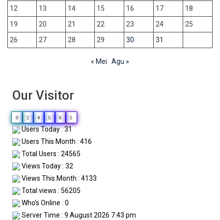
12
13
14
15
16
17
18
19
20
21
22
23
24
25
26
27
28
29
30
31
« Mei
Agu »
Our Visitor
0
2
4
5
6
5
Users Today : 31
Users This Month : 416
Total Users : 24565
Views Today : 32
Views This Month : 4133
Total views : 56205
Who's Online : 0
Server Time : 9 August 2026 7:43 pm