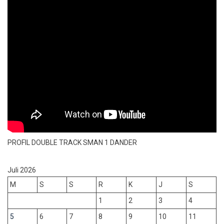
PROFIL DOUBLE TRACK SMAN 1 DANDER
Juli 2026
M
S
S
R
K
J
S
1
2
3
4
5
6
7
8
9
10
11