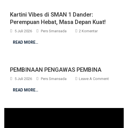
Kartini Vibes di SMAN 1 Dander:
Perempuan Hebat, Masa Depan Kuat!
Pada
5 Juli 2026
Pers Smansada
2 Komentar
Kartini
READ MORE…
Vibes
Di
SMAN
1
PEMBINAAN PENGAWAS PEMBINA
Dander:
Perempuan
On
5 Juli 2026
Pers Smansada
Leave A Comment
Hebat,
PEMBINAA
READ MORE…
Masa
PENGAWA
Depan
PEMBINA
Kuat!