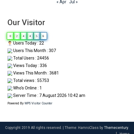
« Apr
Jul »
Our Visitor
0
2
4
4
5
6
Users Today : 22
Users This Month : 307
Total Users : 24456
Views Today : 336
Views This Month : 3681
Total views : 55753
Who's Online : 1
Server Time : 7 August 2026 10:42 am
Powered By
WPS Visitor Counter
Copyright 2019 All rights reserved.
|
Theme: HamroClass by
Themecentury
.