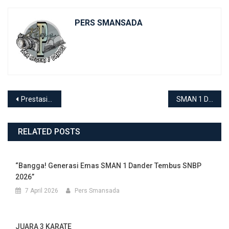
PERS SMANSADA
Navigasi
Prestasi Gemilang! Siswa SMAN 1 Dander Raih Juara FLS3N 2026
SMAN 1 Dander Berkurban 1447 H: Menebar Kepedulian, Menguatkan Keikhlasan, Meraih Keberkahan
pos
RELATED POSTS
“Bangga! Generasi Emas SMAN 1 Dander Tembus SNBP
2026”
7 April 2026
Pers Smansada
JUARA 3 KARATE