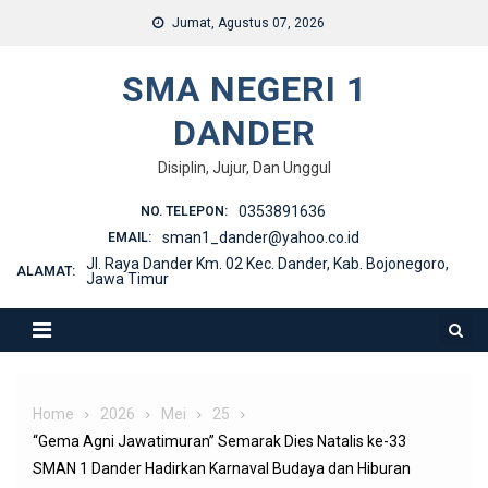
Skip
Jumat, Agustus 07, 2026
to
content
SMA NEGERI 1
DANDER
Disiplin, Jujur, Dan Unggul
0353891636
NO. TELEPON:
sman1_dander@yahoo.co.id
EMAIL:
Jl. Raya Dander Km. 02 Kec. Dander, Kab. Bojonegoro,
ALAMAT:
Jawa Timur
Home
2026
Mei
25
“Gema Agni Jawatimuran” Semarak Dies Natalis ke-33
SMAN 1 Dander Hadirkan Karnaval Budaya dan Hiburan