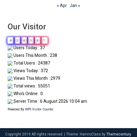
« Apr
Jan »
Our Visitor
0
2
4
3
8
7
Users Today : 37
Users This Month : 238
Total Users : 24387
Views Today : 372
Views This Month : 2979
Total views : 55051
Who's Online : 0
Server Time : 6 August 2026 10:04 am
Powered By
WPS Visitor Counter
Copyright 2019 All rights reserved.
|
Theme: HamroClass by
Themecentury
.