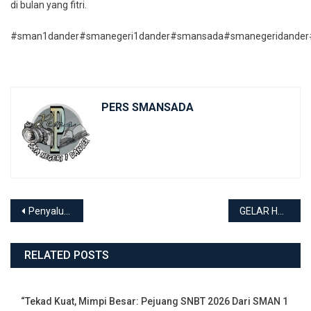
di bulan yang fitri.
#sman1dander#smanegeri1dander#smansada#smanegeridander
PERS SMANSADA
Navigasi
Penyaluran Zakat
GELAR HARDIKANAS 2023 DAN HALAL BIHALAL
pos
RELATED POSTS
“Tekad Kuat, Mimpi Besar: Pejuang SNBT 2026 Dari SMAN 1