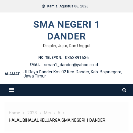
Skip
Kamis, Agustus 06, 2026
to
content
SMA NEGERI 1
DANDER
Disiplin, Jujur, Dan Unggul
0353891636
NO. TELEPON:
sman1_dander@yahoo.co.id
EMAIL:
Jl. Raya Dander Km. 02 Kec. Dander, Kab. Bojonegoro,
ALAMAT:
Jawa Timur
Home
2023
Mei
5
HALAL BIHALAL KELUARGA SMA NEGERI 1 DANDER