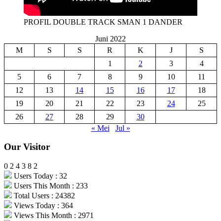
PROFIL DOUBLE TRACK SMAN 1 DANDER
Juni 2022
M
S
S
R
K
J
S
1
2
3
4
5
6
7
8
9
10
11
12
13
14
15
16
17
18
19
20
21
22
23
24
25
26
27
28
29
30
« Mei
Jul »
Our Visitor
0
2
4
3
8
2
Users Today : 32
Users This Month : 233
Total Users : 24382
Views Today : 364
Views This Month : 2971