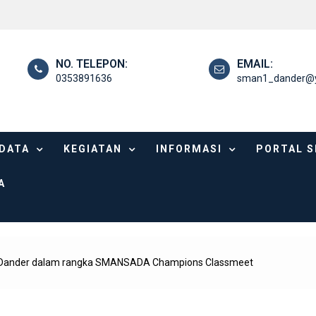
NO. TELEPON:
EMAIL:
0353891636
sman1_dander@y
DATA
KEGIATAN
INFORMASI
PORTAL 
A
 Dander dalam rangka SMANSADA Champions Classmeet