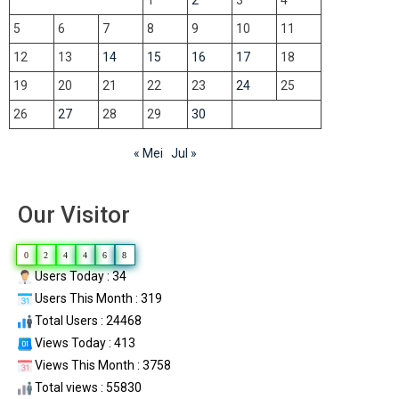
1
2
3
4
5
6
7
8
9
10
11
12
13
14
15
16
17
18
19
20
21
22
23
24
25
26
27
28
29
30
« Mei
Jul »
Our Visitor
0
2
4
4
6
8
Users Today : 34
Users This Month : 319
Total Users : 24468
Views Today : 413
Views This Month : 3758
Total views : 55830