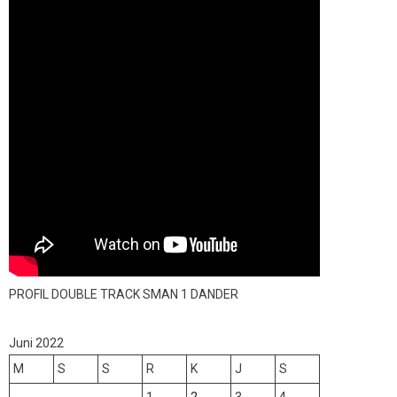
PROFIL DOUBLE TRACK SMAN 1 DANDER
Juni 2022
M
S
S
R
K
J
S