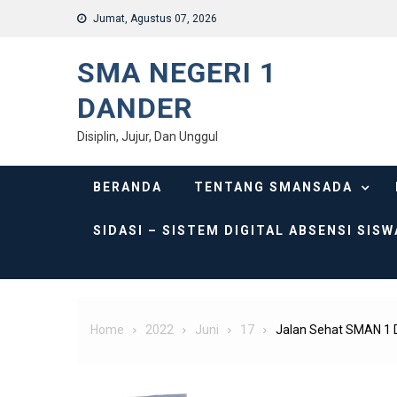
Skip
Jumat, Agustus 07, 2026
to
content
SMA NEGERI 1
DANDER
Disiplin, Jujur, Dan Unggul
BERANDA
TENTANG SMANSADA
SIDASI – SISTEM DIGITAL ABSENSI SISW
Home
2022
Juni
17
Jalan Sehat SMAN 1