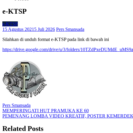
e-KTSP
e-KTSP
15 Agustus 2021
5 Juli 2026
Pers Smansada
Silahkan di unduh format e-KTSP pada link di bawah ini
https://drive.google.com/drive/u/3/folders/10TZdPxeDUMdE_
Pers Smansada
Navigasi
MEMPERINGATI HUT PRAMUKA KE 60
PEMENANG LOMBA VIDEO KREATIF, POSTER KEMERDEK
pos
Related Posts