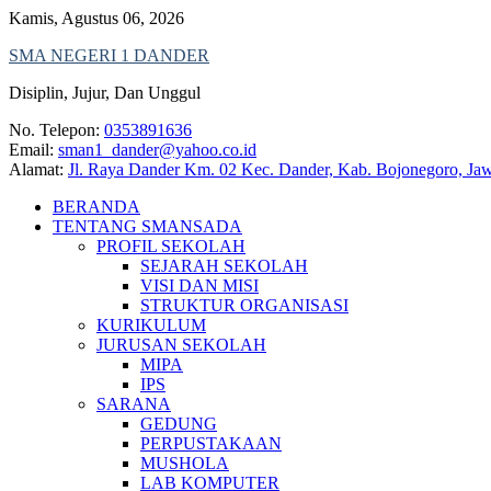
Skip
Kamis, Agustus 06, 2026
to
SMA NEGERI 1 DANDER
content
Disiplin, Jujur, Dan Unggul
No. Telepon:
0353891636
Email:
sman1_dander@yahoo.co.id
Alamat:
Jl. Raya Dander Km. 02 Kec. Dander, Kab. Bojonegoro, Ja
BERANDA
TENTANG SMANSADA
PROFIL SEKOLAH
SEJARAH SEKOLAH
VISI DAN MISI
STRUKTUR ORGANISASI
KURIKULUM
JURUSAN SEKOLAH
MIPA
IPS
SARANA
GEDUNG
PERPUSTAKAAN
MUSHOLA
LAB KOMPUTER