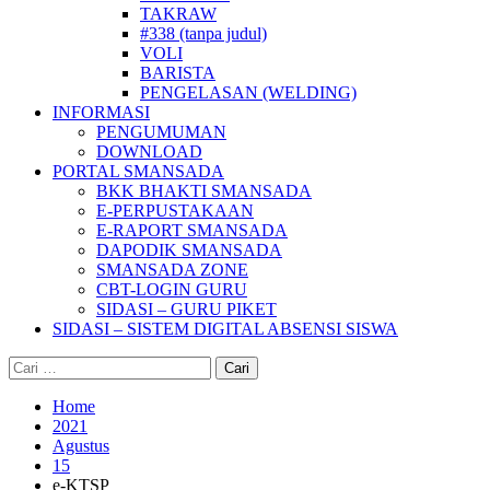
TAKRAW
#338 (tanpa judul)
VOLI
BARISTA
PENGELASAN (WELDING)
INFORMASI
PENGUMUMAN
DOWNLOAD
PORTAL SMANSADA
BKK BHAKTI SMANSADA
E-PERPUSTAKAAN
E-RAPORT SMANSADA
DAPODIK SMANSADA
SMANSADA ZONE
CBT-LOGIN GURU
SIDASI – GURU PIKET
SIDASI – SISTEM DIGITAL ABSENSI SISWA
Cari
untuk:
Home
2021
Agustus
15
e-KTSP