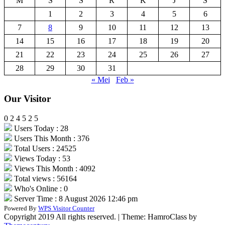
M
S
S
R
K
J
S
1
2
3
4
5
6
7
8
9
10
11
12
13
14
15
16
17
18
19
20
21
22
23
24
25
26
27
28
29
30
31
« Mei
Feb »
Our Visitor
0
2
4
5
2
5
Users Today : 28
Users This Month : 376
Total Users : 24525
Views Today : 53
Views This Month : 4092
Total views : 56164
Who's Online : 0
Server Time : 8 August 2026 12:46 pm
Powered By
WPS Visitor Counter
Copyright 2019 All rights reserved.
|
Theme: HamroClass by