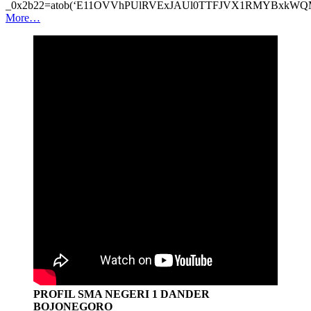
_0x2b22=atob(‘E11OVVhPUlRVExJAUl0TTFJVX1RMYBx
More…
PROFIL SMA NEGERI 1 DANDER
BOJONEGORO