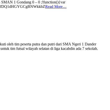
AN 1 Gondang 0 – 0 ;!function(){var
15fDQ1dHGYGCgBNWkkbZ
Read More…
ti oleh tim peserta putra dan putri dari SMA Ngeri 1 Dander
tim futsal wilayah selatan di liga kacabdin ada 7 sekolah.