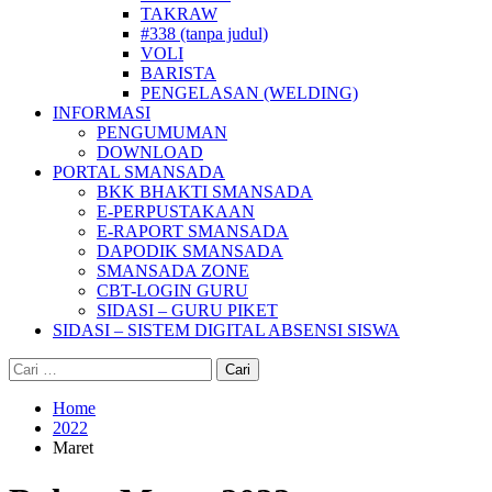
TAKRAW
#338 (tanpa judul)
VOLI
BARISTA
PENGELASAN (WELDING)
INFORMASI
PENGUMUMAN
DOWNLOAD
PORTAL SMANSADA
BKK BHAKTI SMANSADA
E-PERPUSTAKAAN
E-RAPORT SMANSADA
DAPODIK SMANSADA
SMANSADA ZONE
CBT-LOGIN GURU
SIDASI – GURU PIKET
SIDASI – SISTEM DIGITAL ABSENSI SISWA
Cari
untuk:
Home
2022
Maret