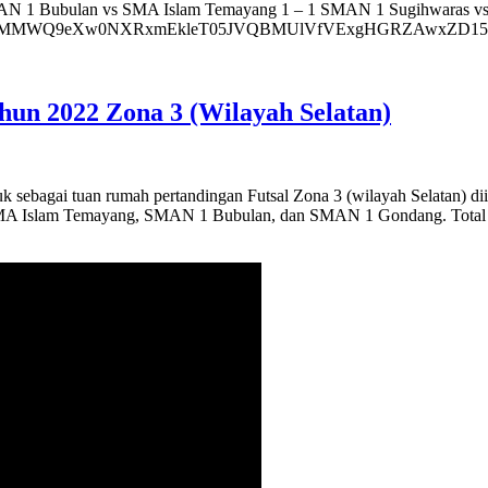
ubulan vs SMA Islam Temayang 1 – 1 SMAN 1 Sugihwaras vs SM
kWQMMWQ9eXw0NXRxmEkleT05JVQBMUlVfVExgHGRZAwxZD
un 2022 Zona 3 (Wilayah Selatan)
bagai tuan rumah pertandingan Futsal Zona 3 (wilayah Selatan) diiku
Islam Temayang, SMAN 1 Bubulan, dan SMAN 1 Gondang. Total untuk 