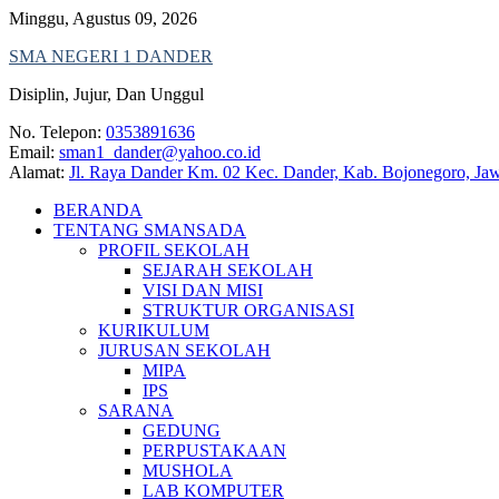
Skip
Minggu, Agustus 09, 2026
to
SMA NEGERI 1 DANDER
content
Disiplin, Jujur, Dan Unggul
No. Telepon:
0353891636
Email:
sman1_dander@yahoo.co.id
Alamat:
Jl. Raya Dander Km. 02 Kec. Dander, Kab. Bojonegoro, Ja
BERANDA
TENTANG SMANSADA
PROFIL SEKOLAH
SEJARAH SEKOLAH
VISI DAN MISI
STRUKTUR ORGANISASI
KURIKULUM
JURUSAN SEKOLAH
MIPA
IPS
SARANA
GEDUNG
PERPUSTAKAAN
MUSHOLA
LAB KOMPUTER