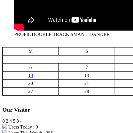
PROFIL DOUBLE TRACK SMAN 1 DANDER
M
S
6
7
13
14
20
21
27
28
Our Visitor
0
2
4
5
3
4
Users Today : 0
Users This Month : 385